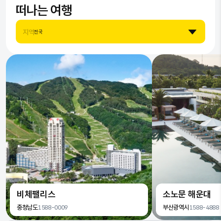
떠나는 여행
7
9
8
7
지역
전국
8
9
8
9
9
비체팰리스
소노문 해운대
충청남도
1588-0009
부산광역시
1588-4888