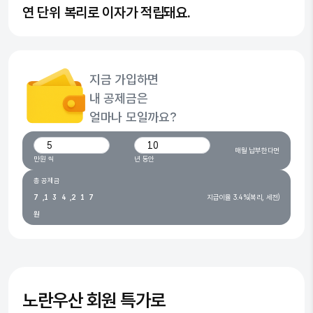
연 단위 복리로 이자가 적립돼요.
0
0
1
1
지금 가입하면
2
2
내 공제금은
3
0
3
얼마나 모일까요?
4
0
1
4
월 납입 금액(만원)
가입 기간(년)
매월 납부한다면
5
1
2
0
5
만원 씩
년 동안
6
0
2
3
1
0
6
총 공제금
7
,
1
3
4
,
2
1
7
지급이율 3.4%(복리, 세전)
원
8
2
4
5
3
2
8
9
3
5
6
4
3
9
4
6
7
5
4
5
7
8
6
5
노란우산
회원 특가로
6
8
9
7
6