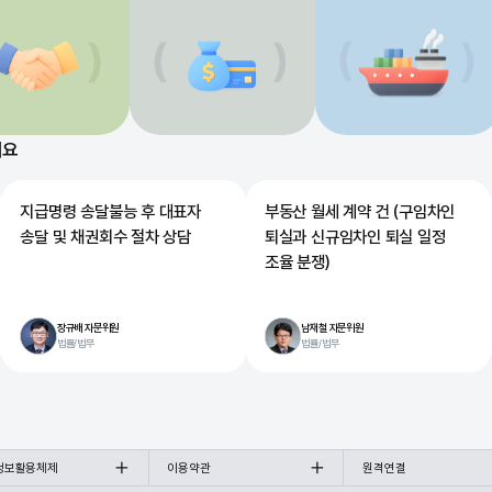
해요
지급명령 송달불능 후 대표자
부동산 월세 계약 건 (구임차인
송달 및 채권회수 절차 상담
퇴실과 신규임차인 퇴실 일정
조율 분쟁)
장규배 자문위원
남재철 자문위원
법률/법무
법률/법무
정보활용체제
이용약관
원격연결