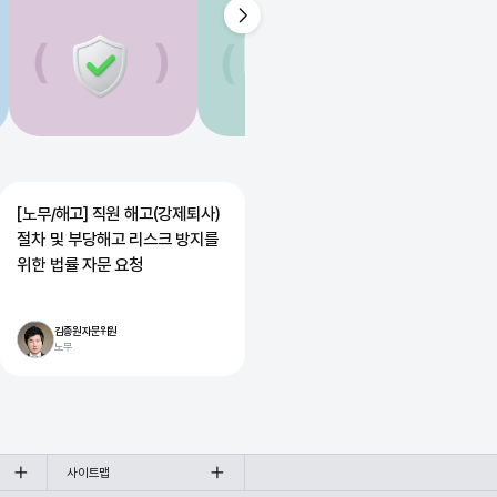
[노무/해고] 직원 해고(강제퇴사)
절차 및 부당해고 리스크 방지를
위한 법률 자문 요청
김종원 자문위원
노무
사이트맵