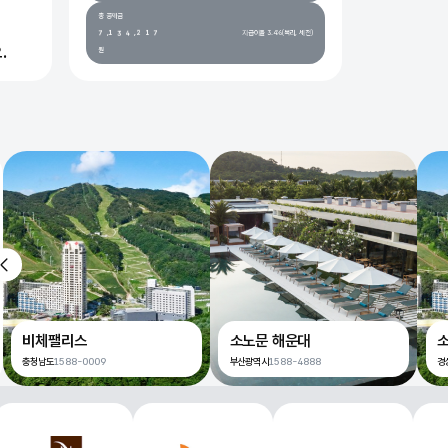
6
6
3
2
1
0
0
총 공제금
7
7
4
3
2
1
1
,
,
지급이율 3.4%(복리, 세전)
.
원
8
8
5
4
3
2
2
9
9
6
5
4
3
3
7
6
5
4
4
8
7
6
5
5
9
8
7
6
6
9
8
7
7
9
8
8
9
9
비체팰리스
소노문 해운대
충청남도
1588-0009
부산광역시
1588-4888
경