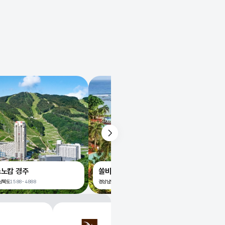
소노캄 경주
쏠비치 남해 호텔
소노캄
상북도
1588-4888
경상남도
1588-4888
강원특별자