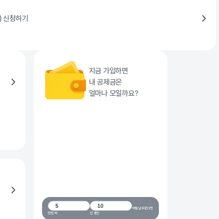
) 신청하기
지금 가입하면
내 공제금은
얼마나 모일까요?
0
0
1
1
2
2
3
3
0
4
4
1
0
월 납입 금액(만원)
가입 기간(년)
매월 납부한다면
5
5
2
1
0
만원 씩
년 동안