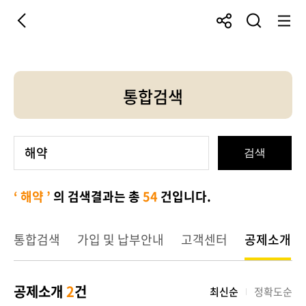
이
공
통
메
전
유
합
뉴
하
검
열
기
색
기
통합검색
검색
‘ 해약 ’
의 검색결과는 총
54
건입니다.
통합검색
가입 및 납부안내
고객센터
공제소개
공제소개
2
건
최신순
정확도순