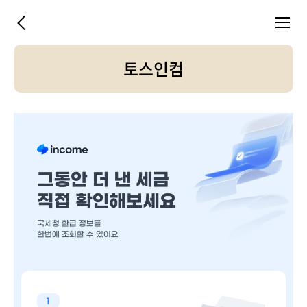
이
메
전
뉴
열
토스인컴
기