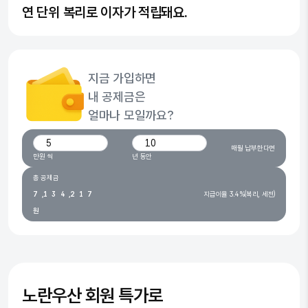
연 단위 복리로 이자가 적립돼요.
0
0
1
1
지금 가입하면
2
2
내 공제금은
3
0
3
얼마나 모일까요?
4
0
1
4
월 납입 금액(만원)
가입 기간(년)
매월 납부한다면
5
1
2
0
5
만원 씩
년 동안
6
0
2
3
1
0
6
총 공제금
7
,
1
3
4
,
2
1
7
지급이율 3.4%(복리, 세전)
원
8
2
4
5
3
2
8
9
3
5
6
4
3
9
4
6
7
5
4
5
7
8
6
5
노란우산
회원 특가로
6
8
9
7
6