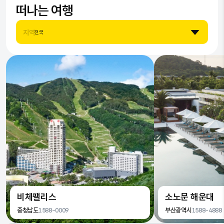
떠나는 여행
7
9
8
7
지역
전국
8
9
8
9
9
비체팰리스
소노문 해운대
충청남도
1588-0009
부산광역시
1588-4888