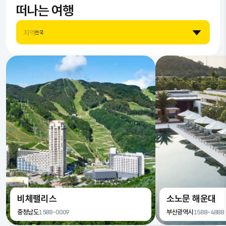
떠나는 여행
7
9
8
7
지역
전국
8
9
8
9
9
비체팰리스
소노문 해운대
충청남도
1588-0009
부산광역시
1588-4888