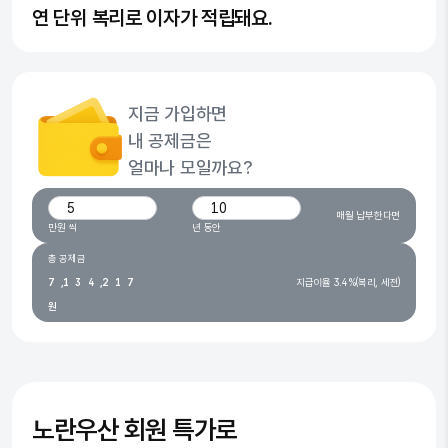
연 단위 복리로 이자가 적립돼요.
0
0
1
1
지금 가입하면
2
2
내 공제금은
3
0
3
얼마나 모일까요?
4
0
1
4
월 납입 금액(만원)
가입 기간(년)
매월 납부한다면
5
1
2
0
5
만원 씩
년 동안
6
0
2
3
1
0
6
총 공제금
7
,
1
3
4
,
2
1
7
지급이율 3.4%(복리, 세전)
원
8
2
4
5
3
2
8
9
3
5
6
4
3
9
4
6
7
5
4
5
7
8
6
5
노란우산
회원 특가로
6
8
9
7
6